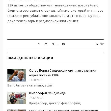
SSR является общественным телевидением, потому ¾ его
бюджета составляет специальный налог, который платят все
граждане республики вне зависимости от того, есть у них в
доме телевизоры и радиоприемники или нет
1
2
3
…
10
NEXT
ПОСЛЕДНИЕ ПУБЛИКАЦИИ
Op-ed Берни Сандерса и его план развития
журналистики США
31.08.2019
Было бы замечательно, если
Философия хендмейда
17.12.2018
Профессор, доктор философии,
KAKTUS.MEDIA: Как решать споры с участием