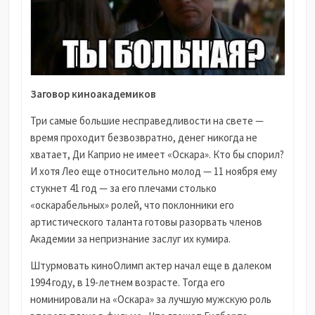
Заговор киноакадемиков
Три самые большие несправедливости на свете —
время проходит безвозвратно, денег никогда не
хватает, Ди Каприо не имеет «Оскара». Кто бы спорил?
И хотя Лео еще относительно молод — 11 ноября ему
стукнет 41 год — за его плечами столько
«оскарабельных» ролей, что поклонники его
артистического таланта готовы разорвать членов
Академии за непризнание заслуг их кумира.
Штурмовать киноОлимп актер начал еще в далеком
1994 году, в 19-летнем возрасте. Тогда его
номинировали на «Оскара» за лучшую мужскую роль