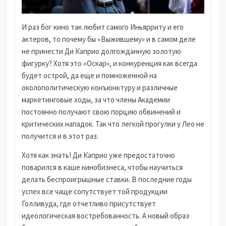
И раз бог кино так любит самого Иньярриту и его
актеров, то почему бы «Выжившему» и в самом деле
не принести Ди Каприо долгожданную золотую
фигурку? Хотя это «Оскар», и конкуренция как всегда
будет острой, да еще и помноженной на
околополитическую конъюнктуру и различные
маркетинговые ходы, за что члены Академии
постоянно получают свою порцию обвинений и
критических нападок. Так что легкой прогулки у Лео не
получится и в этот раз.
Хотя как знать! Ди Каприо уже предостаточно
поварился в каше кинобизнеса, чтобы научиться
делать беспроигрышные ставки. В последние годы
успех все чаще сопутствует той продукции
Голливуда, где отчетливо присутствует
идеологическая востребованность. А новый образ