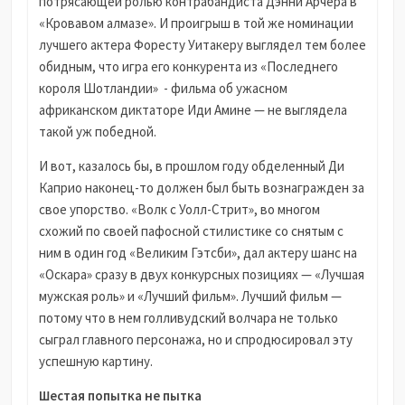
потрясающей ролью контрабандиста Дэнни Арчера в
«Кровавом алмазе». И проигрыш в той же номинации
лучшего актера Форесту Уитакеру выглядел тем более
обидным, что игра его конкурента из «Последнего
короля Шотландии» - фильма об ужасном
африканском диктаторе Иди Амине — не выглядела
такой уж победной.
И вот, казалось бы, в прошлом году обделенный Ди
Каприо наконец-то должен был быть вознагражден за
свое упорство. «Волк с Уолл-Стрит», во многом
схожий по своей пафосной стилистике со снятым с
ним в один год «Великим Гэтсби», дал актеру шанс на
«Оскара» сразу в двух конкурсных позициях — «Лучшая
мужская роль» и «Лучший фильм». Лучший фильм —
потому что в нем голливудский волчара не только
сыграл главного персонажа, но и спродюсировал эту
успешную картину.
Шестая попытка не пытка