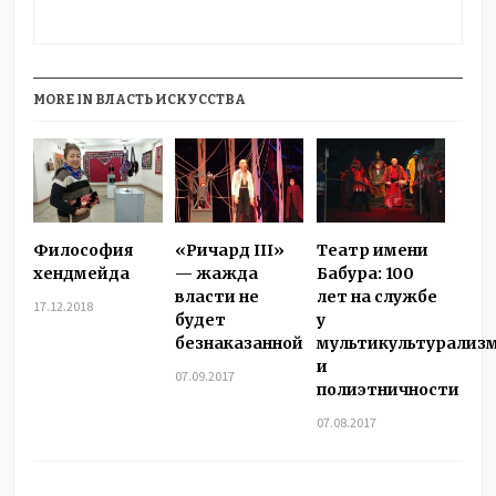
MORE IN ВЛАСТЬ ИСКУССТВА
Философия
«Ричард III»
Театр имени
хендмейда
— жажда
Бабура: 100
власти не
лет на службе
17.12.2018
будет
у
безнаказанной
мультикультурализ
и
07.09.2017
полиэтничности
07.08.2017