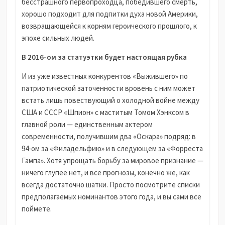
бесстрашного первопроходца, победившего смерть,
хорошо подходит для подпитки духа новой Америки,
возвращающейся к корням героического прошлого, к
эпохе сильных людей.
В 2016-ом за статуэтки будет настоящая рубка
И из уже известных конкурентов «Выжившего» по
патриотической заточенности вровень с ним может
встать лишь повествующий о холодной войне между
США и СССР «Шпион» с маститым Томом Хэнксом в
главной роли — единственным актером
современности, получившим два «Оскара» подряд: в
94-ом за «Филадельфию» и в следующем за «Форреста
Гампа». Хотя упрощать борьбу за мировое признание —
ничего глупее нет, и все прогнозы, конечно же, как
всегда достаточно шатки. Просто посмотрите списки
предполагаемых номинантов этого года, и вы сами все
поймете.