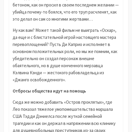
бетоном, как он просил в своем последнем желании —
убийца почему-то боялся, что его труп расчленят, как
это делал он сам со многими жертвами…
Ну как вам? Может такой фильм не выиграть «Оскар»,
да еще и с блистательной игрой настоящего мастера
перевоплощений? Пусть Ди Каприо и исполняет в
основном положительных роли, но мы же помним, как
убедительно он создал персонаж внешне
обаятельного, но в душе конченного мерзавца
Кэлвина Кэнди — жестокого рабовладельца из
«Джанго освобожденного».
Отбросы общества идут на помощь
Сюда же можно добавить «Остров проклятых», где
Лео показал тяжелое умопомешательство маршала
США Тэдди Дэниелса после жуткой семейной
трагедии и как он держал в напряжении всю клинику
для душевнобольных преступников из-за своих