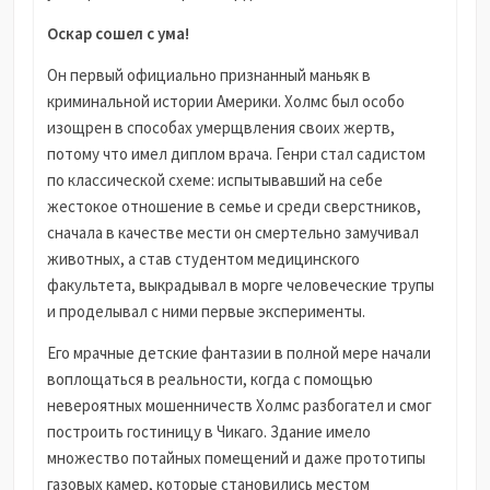
Оскар сошел с ума!
Он первый официально признанный маньяк в
криминальной истории Америки. Холмс был особо
изощрен в способах умерщвления своих жертв,
потому что имел диплом врача. Генри стал садистом
по классической схеме: испытывавший на себе
жестокое отношение в семье и среди сверстников,
сначала в качестве мести он смертельно замучивал
животных, а став студентом медицинского
факультета, выкрадывал в морге человеческие трупы
и проделывал с ними первые эксперименты.
Его мрачные детские фантазии в полной мере начали
воплощаться в реальности, когда с помощью
невероятных мошенничеств Холмс разбогател и смог
построить гостиницу в Чикаго. Здание имело
множество потайных помещений и даже прототипы
газовых камер, которые становились местом