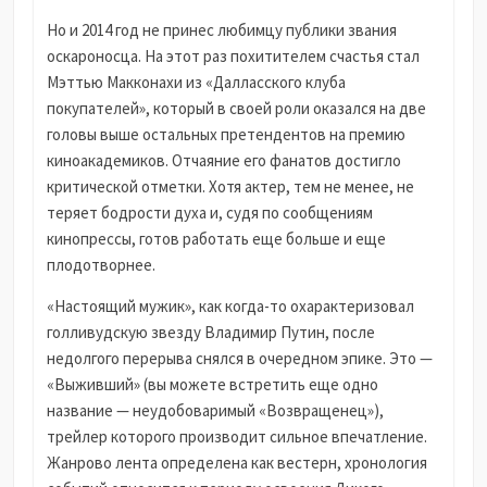
Но и 2014 год не принес любимцу публики звания
оскароносца. На этот раз похитителем счастья стал
Мэттью Макконахи из «Далласского клуба
покупателей», который в своей роли оказался на две
головы выше остальных претендентов на премию
киноакадемиков. Отчаяние его фанатов достигло
критической отметки. Хотя актер, тем не менее, не
теряет бодрости духа и, судя по сообщениям
кинопрессы, готов работать еще больше и еще
плодотворнее.
«Настоящий мужик», как когда-то охарактеризовал
голливудскую звезду Владимир Путин, после
недолгого перерыва снялся в очередном эпике. Это —
«Выживший» (вы можете встретить еще одно
название — неудобоваримый «Возвращенец»),
трейлер которого производит сильное впечатление.
Жанрово лента определена как вестерн, хронология