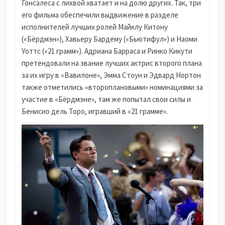
Гонсалеса с лихвой хватает и на долю других. Так, три
его фильма обеспечили выдвижение в разделе
исполнителей лучших ролей Майклу Китону
(«Бёрдмэн»), Хавьеру Бардему («Бьютифул») и Наоми
Уоттс («21 грамм»). Адриана Барраса и Ринко Кикути
претендовали на звание лучших актрис второго плана
за их игру в «Вавилоне», Эмма Стоун и Эдвард Нортон
также отметились «второплановыми» номинациями за
участие в «Бёрдмэне», там же попытал свои силы и
Бенисио дель Торо, игравший в «21 грамме».