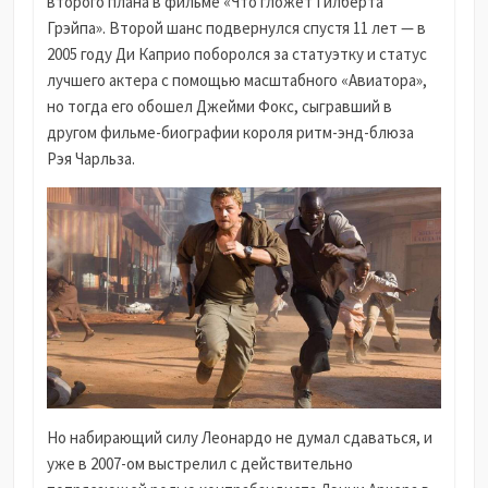
второго плана в фильме «Что гложет Гилберта
Грэйпа». Второй шанс подвернулся спустя 11 лет — в
2005 году Ди Каприо поборолся за статуэтку и статус
лучшего актера с помощью масштабного «Авиатора»,
но тогда его обошел Джейми Фокс, сыгравший в
другом фильме-биографии короля ритм-энд-блюза
Рэя Чарльза.
Но набирающий силу Леонардо не думал сдаваться, и
уже в 2007-ом выстрелил с действительно