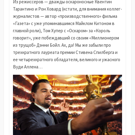
Из режиссеров — дважды оскароносные Квентин
Тарантино и Рон Ховард (кстати, для внимания коллег-
журналистов — автор «производственного» фильма
«Газета» с уже упоминавшимся Майклом Китоном в
главной роли), Том Хупер с «Оскаром» за «Король
говорит», уже побеждавший со своим «Миллионером
из трущоб» Дэнни Бойл. Ах, да! Мы же забыли про
трехкратного лауреата премии Стивена Спилберга и
ее четырехкратного обладателя, великого и ужасного
Вуди Аллена…