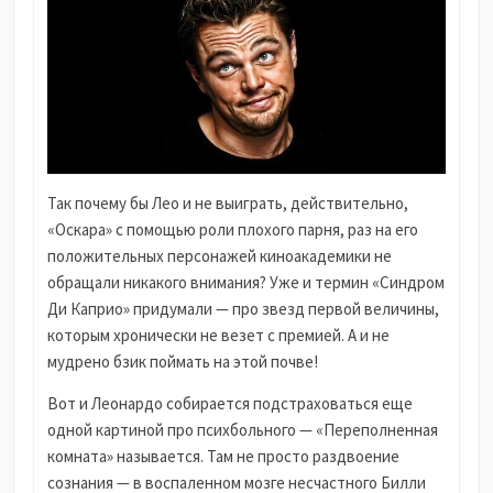
Так почему бы Лео и не выиграть, действительно,
«Оскара» с помощью роли плохого парня, раз на его
положительных персонажей киноакадемики не
обращали никакого внимания? Уже и термин «Синдром
Ди Каприо» придумали — про звезд первой величины,
которым хронически не везет с премией. А и не
мудрено бзик поймать на этой почве!
Вот и Леонардо собирается подстраховаться еще
одной картиной про психбольного — «Переполненная
комната» называется. Там не просто раздвоение
сознания — в воспаленном мозге несчастного Билли