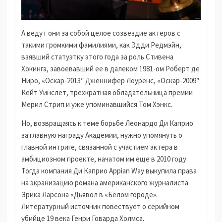
А ведут они за собой целое созвездие актеров с
такими громкими фамилиями, как Эдди Редмэйн,
взявший статуэтку этого года за роль Стивена
Хокинга, завоевавший ее в далеком 1981-ом Роберт де
Ниро, «Оскар-2013″ Дженнифер Лоуренс, «Оскар-2009″
Кейт Уинслет, трехкратная обладательница премии
Мерил Стрип и уже упоминавшийся Том Хэнкс.
Но, возвращаясь к теме борьбе Леонардо Ди Каприо
за главную награду Академии, нужно упомянуть о
главной интриге, связанной с участием актера в
амбициозном проекте, начатом им еще в 2010 году.
Тогда компания Ди Каприо Appian Way выкупила права
на экранизацию романа американского журналиста
Эрика Ларсона «Дьявол в «Белом городе».
Литературный источник повествует о серийном
убийце 19 века Генри Говарда Холмса.