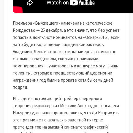
Премьера «Выжившего» намечена на католическое
Рождество — 25 декабря, а это значит, что Лео успеет
попасть в лонг-лист номинантов на «Оскар-2016″, если
на то будет воля членов Гильдии киноактеров
Академии. День выхода картины наверняка связан не
столько с праздником, сколько с правилами
номинирования — участвовать в конкурсе могут лишь
те ленты, которые в предшествующий церемонии
награждения год были в прокате хотя бы семь дней
подряд.
И глядя на потрясающий трейлер очередного
творения режиссера из Мексики Алехандро Гонсалеса
Иньярриту, логично предположить, что Ди Каприо и в
этот раз может оказаться в заветной пятерке
претендентов на высший кинематографический