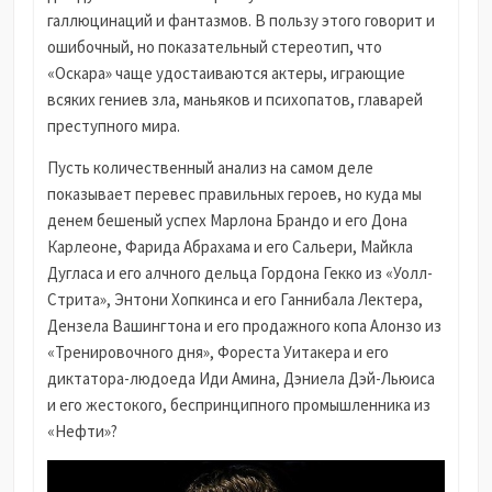
галлюцинаций и фантазмов. В пользу этого говорит и
ошибочный, но показательный стереотип, что
«Оскара» чаще удостаиваются актеры, играющие
всяких гениев зла, маньяков и психопатов, главарей
преступного мира.
Пусть количественный анализ на самом деле
показывает перевес правильных героев, но куда мы
денем бешеный успех Марлона Брандо и его Дона
Карлеоне, Фарида Абрахама и его Сальери, Майкла
Дугласа и его алчного дельца Гордона Гекко из «Уолл-
Стрита», Энтони Хопкинса и его Ганнибала Лектера,
Дензела Вашингтона и его продажного копа Алонзо из
«Тренировочного дня», Фореста Уитакера и его
диктатора-людоеда Иди Амина, Дэниела Дэй-Льюиса
и его жестокого, беспринципного промышленника из
«Нефти»?