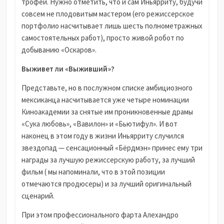
трофей. Нужно отметить, что и сам Иньярриту, будучи
совсем не плодовитым мастером (его режиссерское
портфолио насчитывает лишь шесть полнометражных
самостоятельных работ), просто живой робот по
добыванию «Оскаров».
Выживет ли «Выживший»?
Представьте, но в послужном списке амбициозного
мексиканца насчитывается уже четыре номинации
Киноакадемии за снятые им проникновенные драмы
«Сука любовь», «Вавилон» и «Бьютифул». И вот
наконец в этом году в жизни Иньярриту случился
звездопад — сенсационный «Бёрдмэн» принес ему три
награды за лучшую режиссерскую работу, за лучший
фильм ( мы напоминали, что в этой позиции
отмечаются продюсеры) и за лучший оригинальный
сценарий.
При этом профессионального фарта Алехандро